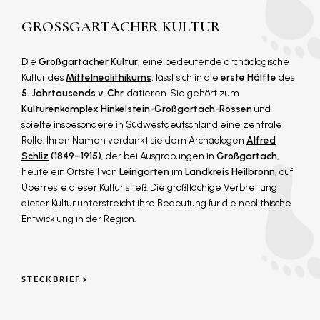
GROSSGARTACHER KULTUR
Die
Großgartacher Kultur
, eine bedeutende archäologische
Kultur des
Mittelneolithikums
, lässt sich in die
erste Hälfte
des
5. Jahrtausends v. Chr
. datieren. Sie gehört zum
Kulturenkomplex Hinkelstein-Großgartach-Rössen
und
spielte insbesondere in Südwestdeutschland eine zentrale
Rolle. Ihren Namen verdankt sie dem Archäologen
Alfred
Schliz
(1849–1915)
, der bei Ausgrabungen in
Großgartach
,
heute ein Ortsteil von
Leingarten
im
Landkreis Heilbronn
, auf
Überreste dieser Kultur stieß. Die großflächige Verbreitung
dieser Kultur unterstreicht ihre Bedeutung für die neolithische
Entwicklung in der Region.
STECKBRIEF