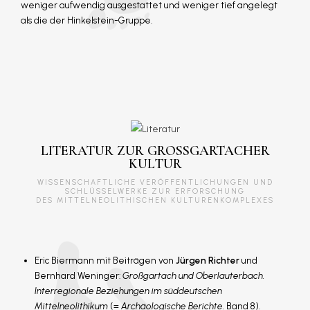
weniger aufwendig ausgestattet und weniger tief angelegt
als die der Hinkelstein-Gruppe.
LITERATUR ZUR GROSSGARTACHER K
ULTUR
WISSENSCHAFTLICHE VERÖFFENTLICHUNGEN UND
SCHLÜSSELWERKE ZUR ERFORSCHUNG
DES MITTELNEOLITHISCHEN KULTURENKOMPLEXES
Eric Biermann mit Beiträgen von
Jürgen Richter
und
Bernhard Weninger:
Großgartach und Oberlauterbach.
Interregionale Beziehungen im süddeutschen
Mittelneolithikum
(=
Archäologische Berichte.
Band 8).