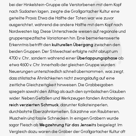
bei der Hinkelstein-Gruppe alle Verstorbenen mit dem Kopf
nach Südosten lagen, zeigte die Großgartacher Kultur eine
geteilte Praxis: Etwa die Hälfte der Toten war wie zuvor
ausgerichtet, während die andere Hälfte mit dem Kopf nach
Nordwesten lag. Diese Unterschiede weisen auf regionale und
gruppenspezifische Variationen hin. Eine bemerkenswerte
Erkenntnis betrifft den
kulturellen Übergang
zwischen den
beiden Gruppen. Der Stilwechsel erfolgte nicht abrupt um
4700 v. Chr., sondern während einer
Überlappungsphase
ab
etwa 4600 v. Chr. Innerhalb der gleichen Gruppe wurden
Neuerungen unterschiedlich schnell übernommen, was zeigt,
dass stilistische Ähnlichkeiten nicht zwangsläufig auf eine
zeitliche Gleichzeitigkeit hinweisen. Die Grabbeigaben
spiegeln sowohl den Alltag als auch den symbolischen Glauben
wider. Neben Gefäßen und Werkzeugen fanden Archäologen
reich verzierten Schmuck
, darunter Kalksteinperlen,
durchbohrte Eberzahnlamellen, Eckzähne von Raubtieren,
Muscheln und fossile Schnecken. In einigen Gräbern wurde
sogar Fleisch als
Wegzehrung für das Jenseits
beigelegt. Im
Vergleich dazu waren die Gräber der Großgartacher Kultur oft