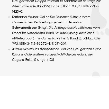
Großgartacher Gruppe im Elsaß.
(=
Saarbrücker Beiträge zur
Altertumskunde.
Band 25). Habelt, Bonn 1980,
ISBN 3-7749-
1423-0
.
Katharina Mauser-Goller:
Die Rössener Kultur in ihrem
südwestlichen Verbreitungsgebiet
. In:
Hermann
Schwabedissen
(Hrsg.):
Die Anfänge des Neolithikums vom
Orient bis Nordeuropa.
Band 5a:
Jens Lüning
:
Westliches
Mitteleuropa.
(=
Fundamenta.
Reihe:
A.
Band 3). Böhlau, Köln
1972,
ISBN 3-412-96272-4
, S. 231–269.
Alfred Schliz
:
Das steinzeitliche Dorf von Großgartach. Seine
Kultur und die spätere vorgeschichtliche Besiedlung der
Gegend.
Enke, Stuttgart 1901.