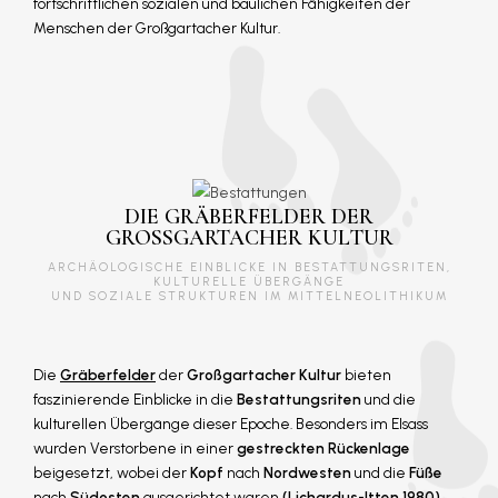
fortschrittlichen sozialen und baulichen Fähigkeiten der
Menschen der Großgartacher Kultur.
DIE GRÄBERFELDER DER
GROSSGARTACHER KULTUR
ARCHÄOLOGISCHE EINBLICKE IN BESTATTUNGSRITEN,
KULTURELLE ÜBERGÄNGE
UND SOZIALE STRUKTUREN IM MITTELNEOLITHIKUM
Die
Gräberfelder
der
Großgartacher Kultur
bieten
faszinierende Einblicke in die
Bestattungsriten
und die
kulturellen Übergänge dieser Epoche. Besonders im Elsass
wurden Verstorbene in einer
gestreckten Rückenlage
beigesetzt, wobei der
Kopf
nach
Nordwesten
und die
Füße
nach
Südosten
ausgerichtet waren
(Lichardus-Itten 1980)
.