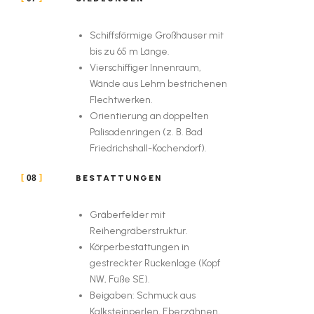
Schiffsförmige Großhäuser mit
bis zu 65 m Länge.
Vierschiffiger Innenraum,
Wände aus Lehm bestrichenen
Flechtwerken.
Orientierung an doppelten
Palisadenringen (z. B. Bad
Friedrichshall-Kochendorf).
BESTATTUNGEN
08
Gräberfelder mit
Reihengräberstruktur.
Körperbestattungen in
gestreckter Rückenlage (Kopf
NW, Füße SE).
Beigaben: Schmuck aus
Kalksteinperlen, Eberzähnen,