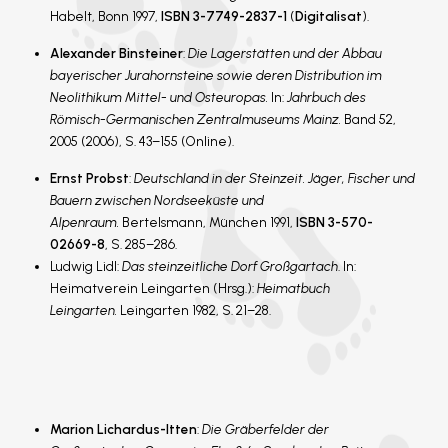
Habelt, Bonn 1997,
ISBN 3-7749-2837-1
(
Digitalisat
).
Alexander Binsteiner
:
Die Lagerstätten und der Abbau
bayerischer Jurahornsteine sowie deren Distribution im
Neolithikum Mittel- und Osteuropas.
In:
Jahrbuch des
Römisch-Germanischen Zentralmuseums Mainz.
Band 52,
2005 (2006), S. 43–155 (Online).
Ernst Probst
:
Deutschland in der Steinzeit. Jäger, Fischer und
Bauern zwischen Nordseeküste und
Alpenraum.
Bertelsmann, München 1991,
ISBN 3-570-
02669-8
, S. 285–286.
Ludwig Lidl:
Das steinzeitliche Dorf Großgartach
. In:
Heimatverein Leingarten (Hrsg.):
Heimatbuch
Leingarten.
Leingarten 1982, S. 21–28.
Marion Lichardus-Itten
:
Die Gräberfelder der