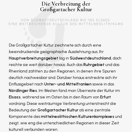
Die Verbreitung der
Großgartacher Kultur
VON SÜDWESTDEUTSCHLAND BIS INS ELSASS:
EINE WEITREICHENDE KULTUR DES MITTELNEOLITHIKUMS
Die Großgartacher Kultur zeichnete sich durch eine
beeindruckende geographische Ausdehnung aus. Ihr
Hauptverbreitungsgebiet
lag in
Südwestdeutschland
, doch
reichte sie weit darüber hinaus. Auch das
Ruhrgebiet
und das
Rheinland zählten zu den Regionen, in denen ihre Spuren
deutlich nachweisbar sind. Darüber hinaus erstreckte sich ihr
Einflussgebiet nach
Unter- und Mittelfranken
sowie in das
Nördlinger Ries
. Im Westen fand man Überreste der Kultur im
Elsass
, während sie im Osten bis in den Raum von
Erfurt
vordrang. Diese weiträumige Verbreitung unterstreicht die
Bedeutung der
Großgartacher Kultur
als eine zentrale
Komponente des
mittelneolithischen Kulturenkomplexes
und
zeigt, wie eng die unterschiedlichen Regionen in dieser Zeit
kulturell verbunden waren.