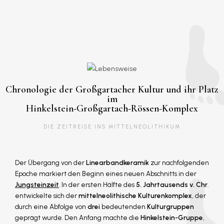
Chronologie der Großgartacher Kultur und ihr Platz
im
Hinkelstein-Großgartach-Rössen-Komplex
DIE ZEITREISE INS MITTELNEOLITHIKUM
Der Übergang von der
Linearbandkeramik
zur nachfolgenden
Epoche markiert den Beginn eines neuen Abschnitts in der
Jungsteinzeit
. In der ersten Hälfte des
5. Jahrtausends v. Chr
.
entwickelte sich der
mittelneolithische Kulturenkomplex
, der
durch eine Abfolge von
drei
bedeutenden
Kulturgruppen
geprägt wurde. Den Anfang machte die
Hinkelstein-Gruppe
,