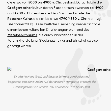
die etwa von
5000 bis 4900 v. Chr.
bestand. Darauf folgte die
Großgartacher Kultur,
deren Blütezeit sich zwischen
ca. 4900
und 4700 v. Chr.
erstreckte. Den Abschluss bildete die
Rössener Kultur,
die sich bis etwa
4790/4550 v. Chr
. hielt (vgl.
Eisenhauer 2003). Diese zeitliche Gliederung verdeutlicht die
dynamischen kulturellen Entwicklungen während des
Mittelneolithikums
, die durch Innovationen in der
Keramikherstellung, Siedlungsstruktur und Wirtschaftsweise
geprägt waren.
Dr. Martin Hees (links) und Sascha Schmidt von Fodilus sind
begeistert von den Funden. Auf der anderen Hangseite ist rechts die
Grabungsstelle von ArchaoTask erkennbar. Foto Seidel, Ralf