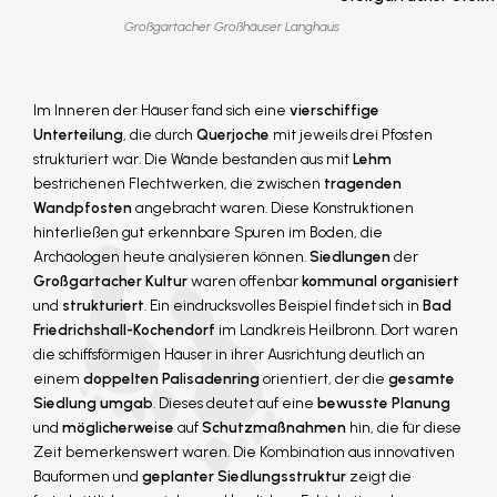
Großgartacher Großhäuser Langhaus
Im Inneren der Häuser fand sich eine
vierschiffige
Unterteilung
, die durch
Querjoche
mit jeweils drei Pfosten
strukturiert war. Die Wände bestanden aus mit
Lehm
bestrichenen Flechtwerken, die zwischen
tragenden
Wandpfosten
angebracht waren. Diese Konstruktionen
hinterließen gut erkennbare Spuren im Boden, die
Archäologen heute analysieren können.
Siedlungen
der
Großgartacher Kultur
waren offenbar
kommunal organisiert
und
strukturiert
. Ein eindrucksvolles Beispiel findet sich in
Bad
Friedrichshall-Kochendorf
im Landkreis Heilbronn. Dort waren
die schiffsförmigen Häuser in ihrer Ausrichtung deutlich an
einem
doppelten Palisadenring
orientiert, der die
gesamte
Siedlung umgab
. Dieses deutet auf eine
bewusste Planung
und
möglicherweise
auf
Schutzmaßnahmen
hin, die für diese
Zeit bemerkenswert waren. Die Kombination aus innovativen
Bauformen und
geplanter Siedlungsstruktur
zeigt die