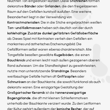
feuchten Ton eingedrückt wurden. Diese
Stichreihen
formen
dekorative
Bänder
oder
Girlanden
, die den freigelassenen
Raum auf den Gefäßen kunstvoll ausfüllen. Eine weitere
Besonderheit liegt in der Verwendung von
Kontrastmaterialien
: Die in die Stiche eingebrachten weißen
Ton- und Kalkmassen
heben sich deutlich von der durch
kohlehaltige Zusätze
dunkel gefärbten Gefäßoberfläche
ab. Dieses Spiel mit Kontrasten verlieh den Gefäßen ein
markantes und ästhetisches Erscheinungsbild. Die
Gefäßformen selbst waren ebenso charakteristisch. Alle
Tongefäße besaßen gewölbte
Kugelböden
, die einen
Bauchknick
und einen leicht nach außen gezogenen oberen
Rand aufwiesen. Um die Standfestigkeit zu gewährleisten,
nutzte man unterstützende
Standringe
. Besonders
weitbauchige Gefäße hatten oft
Griffzapfen
oder
Schnurösen
an der Bauchkante, die sowohl funktional als auch
dekorativ waren. Eine einzigartige Gestaltung der
Großgartacher Keramik
ist die
tannenzweigartige
Bogengirlande
, die oft mit kleinen Schleifenmotiven
unterhalb der Bauchkante verziert wurde. Zu den Leitformen
der Kultur gehört außerdem der
konische Becher
, der auf