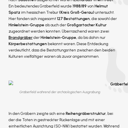
Ein bedeutendes Gräberfeld wurde
1988/89
von
Helmut
Spatz
im hessischen Trebur
(Kreis Groß-Gerau)
untersucht.
Hier fanden sich insgesamt
127 Bestattungen
, die sowohl der
Hinkelstein-Gruppe
als auch der
Großgartacher Kultur
zugeordnet werden konnten. Überraschend waren zwei
Brandgräber
der
Hinkelstein-Gruppe,
da bis dahin nur
Körperbestattungen
bekannt waren. Diese Entdeckung
verdeutlicht, dass die Bestattungsriten zwischen den beiden
Kulturen vielfältiger waren als zuvor angenommen.
Gräberfeld während der archäologischen Ausgrabung
In den Gräbern zeigte sich eine
Reihengräberstruktur
, bei
der die Toten in gestreckter Rückenlage und mit einer
einheitlichen Ausrichtung (SO-NW) bestattet wurden. Während