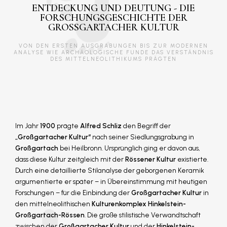
ENTDECKUNG UND DEUTUNG - DIE
FORSCHUNGSGESCHICHTE DER
GROSSGARTACHER KULTUR
VON DEN ERSTEN AUSGRABUNGEN BIS ZUR MODERNEN
ANALYSE WIE ARCHÄOLOGISCHE FUNDE DAS VERSTÄNDNIS
DES MITTELNEOLITHIKUMS PRÄGTEN
Im Jahr
1900
prägte
Alfred Schliz
den Begriff der
„Großgartacher Kultur“
nach seiner Siedlungsgrabung in
Großgartach
bei Heilbronn. Ursprünglich ging er davon aus,
dass diese Kultur zeitgleich mit der
Rössener Kultur
existierte.
Durch eine detaillierte Stilanalyse der geborgenen Keramik
argumentierte er später – in Übereinstimmung mit heutigen
Forschungen – für die Einbindung der
Großgartacher Kultur
in
den mittelneolithischen
Kulturenkomplex Hinkelstein-
Großgartach-Rössen
. Die große stilistische Verwandtschaft
zwischen der
Großgartacher Kultur
und der
Hinkelstein-