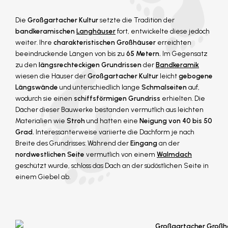
Die
Großgartacher Kultur
setzte die Tradition der
bandkeramischen
Langhäuser
fort, entwickelte diese jedoch
weiter. Ihre
charakteristischen Großhäuser
erreichten
beeindruckende Längen von bis zu
65 Metern.
Im Gegensatz
zu den
längsrechteckigen Grundrissen
der
Bandkeramik
wiesen die Häuser der
Großgartacher Kultur
leicht
gebogene
Längswände
und unterschiedlich lange
Schmalseiten
auf,
wodurch sie einen
schiffsförmigen Grundriss
erhielten. Die
Dächer dieser Bauwerke bestanden vermutlich aus leichten
Materialien wie
Stroh
und hatten eine
Neigung von 40 bis 50
Grad.
Interessanterweise variierte die Dachform je nach
Breite des Grundrisses: Während der
Eingang
an der
nordwestlichen Seite
vermutlich von einem
Walmdach
geschützt wurde, schloss das Dach an der südöstlichen Seite in
einem Giebel ab.