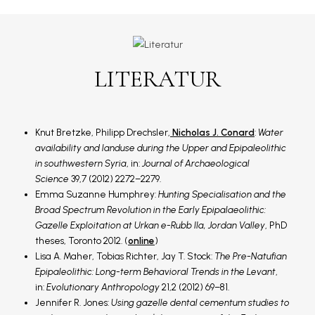
LITERATUR
Knut Bretzke, Philipp Drechsler,
Nicholas J. Conard
:
Water
availability and landuse during the Upper and Epipaleolithic
in southwestern Syria
, in:
Journal of Archaeological
Science
39,7 (2012) 2272–2279.
Emma Suzanne Humphrey:
Hunting Specialisation and the
Broad Spectrum Revolution in the Early Epipalaeolithic:
Gazelle Exploitation at Urkan e-Rubb IIa, Jordan Valley
, PhD
theses, Toronto 2012. (
online
)
Lisa A. Maher, Tobias Richter, Jay T. Stock:
The Pre-Natufian
Epipaleolithic: Long-term Behavioral Trends in the Levant
,
in:
Evolutionary Anthropology
21,2 (2012) 69–81.
Jennifer R. Jones:
Using gazelle dental cementum studies to