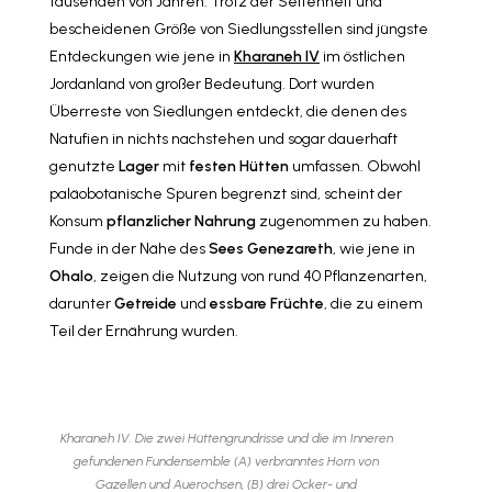
tausenden von Jahren. Trotz der Seltenheit und
bescheidenen Größe von Siedlungsstellen sind jüngste
Entdeckungen wie jene in
Kharaneh IV
im östlichen
Jordanland von großer Bedeutung. Dort wurden
Überreste von Siedlungen entdeckt, die denen des
Natufien in nichts nachstehen und sogar dauerhaft
genutzte
Lager
mit
festen Hütten
umfassen. Obwohl
paläobotanische Spuren begrenzt sind, scheint der
Konsum
pflanzlicher Nahrung
zugenommen zu haben.
Funde in der Nähe des
Sees Genezareth
, wie jene in
Ohalo
, zeigen die Nutzung von rund 40 Pflanzenarten,
darunter
Getreide
und
essbare Früchte
, die zu einem
Teil der Ernährung wurden.
Kharaneh IV. Die zwei Hüttengrundrisse und die im Inneren
gefundenen Fundensemble (A) verbranntes Horn von
Gazellen und Auerochsen, (B) drei Ocker- und