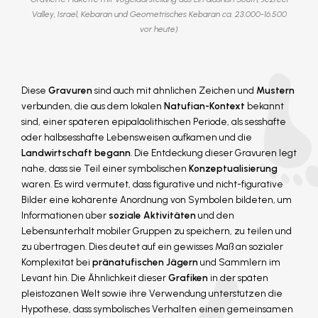
Valley, Israel, Kebaran und Geometrisches Kebaran ca. 23.000-16.500
vor heute)
Diese
Gravuren
sind auch mit ähnlichen Zeichen und
Mustern
verbunden, die aus dem lokalen
Natufian-Kontext
bekannt
sind, einer späteren epipaläolithischen Periode, als sesshafte
oder halbsesshafte Lebensweisen aufkamen und die
Landwirtschaft begann
. Die Entdeckung dieser Gravuren legt
nahe, dass sie Teil einer symbolischen
Konzeptualisierung
waren. Es wird vermutet, dass figurative und nicht-figurative
Bilder eine kohärente Anordnung von Symbolen bildeten, um
Informationen über
soziale Aktivitäten
und den
Lebensunterhalt mobiler Gruppen zu speichern, zu teilen und
zu übertragen. Dies deutet auf ein gewisses Maß an sozialer
Komplexität bei
pränatufischen Jägern
und Sammlern im
Levant hin. Die Ähnlichkeit dieser
Grafiken
in der späten
pleistozänen Welt sowie ihre Verwendung unterstützen die
Hypothese, dass symbolisches Verhalten einen gemeinsamen