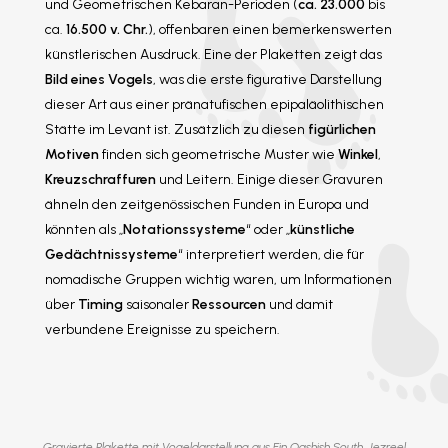
und Geometrischen Kebaran-Perioden (
ca. 23.000
bis
ca.
16.500 v. Chr.
), offenbaren einen bemerkenswerten
künstlerischen Ausdruck. Eine der Plaketten zeigt das
Bild eines Vogels
, was die erste figurative Darstellung
dieser Art aus einer pränatufischen epipaläolithischen
Stätte im Levant ist. Zusätzlich zu diesen
figürlichen
Motiven
finden sich geometrische Muster wie
Winkel
,
Kreuzschraffuren
und Leitern. Einige dieser Gravuren
ähneln den zeitgenössischen Funden in Europa und
könnten als „
Notationssysteme
“ oder „
künstliche
Gedächtnissysteme
“ interpretiert werden, die für
nomadische Gruppen wichtig waren, um Informationen
über
Timing
saisonaler
Ressourcen
und damit
verbundene Ereignisse zu speichern.
Gravierte Plakette mit Vogeldarstellung aus Ein Qashish South, Jezreel