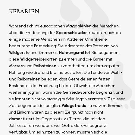
KEBARIEN
Während sich im europäischen
Magdalénien
die Menschen
über die Entdeckung der
Speerschleuder
freuten, machten
einige moderne Menschen im Vorderen Orient eine
bedeutende Entdeckung: Sie erkannten das Potenzial von
Wildgerste
und
Emmer
als
Nahrungsmittel
. Sie begannen,
diese
Wildgetreidesorten
zu ernten und die
Körner
mit
Mörsern
und
Reibsteinen
zu verarbeiten, um daraus später
Nahrung wie Brei und Brot herzustellen. Die Funde von
Mahl-
und Reibsteinen
belegen, dass Getreide einen festen
Bestandteil der Ernährung bildete. Obwohl die Menschen
weiterhin jagten, waren die
Getreidevorräte
begrenzt
, und
sie konnten nicht vollständig auf die Jagd verzichten. Zu dieser
Zeit begannen sie lediglich,
Wildgetreide
zu nutzen;
Emmer
und
Einkorn
waren zu diesem Zeitpunkt noch
nicht
domestiziert
. Im Gegensatz zu Tieren, die mit den
Jahreszeiten wandern, war Getreide lokal begrenzt
verfügbar. Um es nutzen zu können, mussten sich die