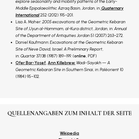
explore seasonality and mobility patterns of the Early-
Middle Epipalaeolithic Azraq Basin, Jordan
, in:
Quaternary
International
252 (2012) 195–201.
Lisa A. Maher:
2005 excavations at the Geometric Kebaran
Site of ‚Uyun al-Hammam, al-Kura district, Jordan
, in:
Annual
of the Department of Antiquities Jordan
51 (2007) 263–272.
Daniel Kaufmann:
Excavations at the Geometric Kebaran
Site of Neve David, Israel: A Preliminary Report
,
in:
Quartär
37/38 (1987) 189–199. (
online
, PDF)
Ofer Bar-Yosef
,
Ann Killebrew
:
Wadi-Sayakh — A
Geometric Kebaran Site in Southern Sinai
, in:
Paléorient
10
(1984) 95–102.
QUELLENANGABEN ZUM INHALT DER SEITE
Wikipedia