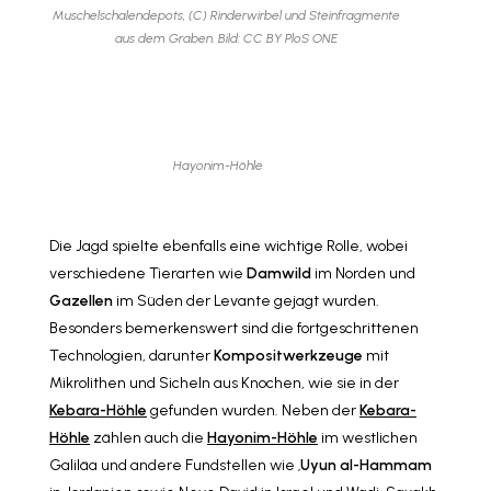
Muschelschalendepots, (C) Rinderwirbel und Steinfragmente
aus dem Graben. Bild: CC BY PloS ONE
Hayonim-Höhle
Die Jagd spielte ebenfalls eine wichtige Rolle, wobei
verschiedene Tierarten wie
Damwild
im Norden und
Gazellen
im Süden der Levante gejagt wurden.
Besonders bemerkenswert sind die fortgeschrittenen
Technologien, darunter
Kompositwerkzeuge
mit
Mikrolithen und Sicheln aus Knochen, wie sie in der
Kebara-Höhle
gefunden wurden. Neben der
Kebara-
Höhle
zählen auch die
Hayonim-Höhle
im westlichen
Galiläa und andere Fundstellen wie ‚
Uyun al-Hammam