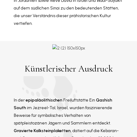
in Jordanien sowie Neve David in Israel und Wadi-Sayakh
auf dem südlichen Sinai zu den bedeutenden Stätten,
die unser Verständnis dieser prähistorischen Kultur
vertiefen.
Künstlerischer Ausdruck
In der
epipaläolithischen
Freiluftstätte Ein
Qashish
South
im Jezreel-Tal, Israel, wurden faszinierende
Beweise für symbolisches Verhalten von
spätpleistozänen Jägern und Sammlern entdeckt.
Gravierte Kalksteinplaketten
, datiert auf die Kebaran-