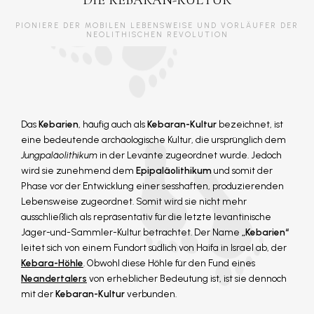
DIE KEBARAN-KULTUR
PIONIERE DER MOBILEN LEBENSWEISE UND VORLÄUFER DER
NEOLITHISCHEN REVOLUTION
Das
Kebarien
, häufig auch als
Kebaran-Kultur
bezeichnet, ist
eine bedeutende archäologische Kultur, die ursprünglich dem
Jungpaläolithikum
in der Levante zugeordnet wurde. Jedoch
wird sie zunehmend dem
Epipaläolithikum
und somit der
Phase vor der Entwicklung einer sesshaften, produzierenden
Lebensweise zugeordnet. Somit wird sie nicht mehr
ausschließlich als repräsentativ für die letzte levantinische
Jäger-und-Sammler-Kultur betrachtet. Der Name
„Kebarien“
leitet sich von einem Fundort südlich von Haifa in Israel ab, der
Kebara-Höhle
. Obwohl diese Höhle für den Fund eines
Neandertalers
von erheblicher Bedeutung ist, ist sie dennoch
mit der
Kebaran-Kultur
verbunden.