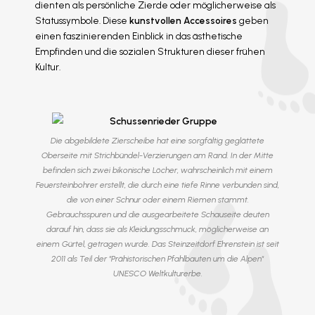
dienten als persönliche Zierde oder möglicherweise als
Statussymbole. Diese
kunstvollen Accessoires
geben
einen faszinierenden Einblick in das ästhetische
Empfinden und die sozialen Strukturen dieser frühen
Kultur.
Die abgebildete Zierscheibe hat eine sorgfältig geglättete
Oberseite mit Strichbündel-Verzierungen am Rand. In der Mitte
befinden sich zwei bikonische Löcher, wahrscheinlich mit einem
Feuersteinbohrer erstellt, die durch eine tiefe Rinne verbunden sind,
die von einer Schnur oder einem Riemen stammt.
Gebrauchsspuren und die ausgearbeitete Schauseite deuten
darauf hin, dass sie als Kleidungsschmuck, möglicherweise an
einem Gürtel, getragen wurde. Das Steinzeitdorf Ehrenstein ist seit
2011 als Teil der "Prähistorischen Pfahlbauten um die Alpen"
UNESCO Weltkulturerbe.