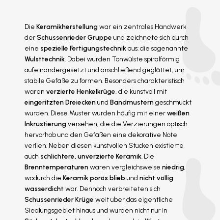
Die
Keramikherstellung
war ein zentrales Handwerk
der
Schussenrieder Gruppe
und zeichnete sich durch
eine
spezielle Fertigungstechnik
aus: die sogenannte
Wulsttechnik
. Dabei wurden Tonwülste spiralförmig
aufeinandergesetzt und anschließend geglättet, um
stabile Gefäße zu formen. Besonders charakteristisch
waren
verzierte Henkelkrüge
, die kunstvoll mit
eingeritzten Dreiecken
und
Bandmustern
geschmückt
wurden. Diese Muster wurden häufig mit einer
weißen
Inkrustierung
versehen, die die Verzierungen optisch
hervorhob und den Gefäßen eine dekorative Note
verlieh. Neben diesen kunstvollen Stücken existierte
auch
schlichtere, unverzierte Keramik
. Die
Brenntemperaturen
waren vergleichsweise
niedrig
,
wodurch die
Keramik porös blieb
und
nicht völlig
wasserdicht
war. Dennoch verbreiteten sich
Schussenrieder Krüge
weit über das eigentliche
Siedlungsgebiet hinaus und wurden nicht nur in