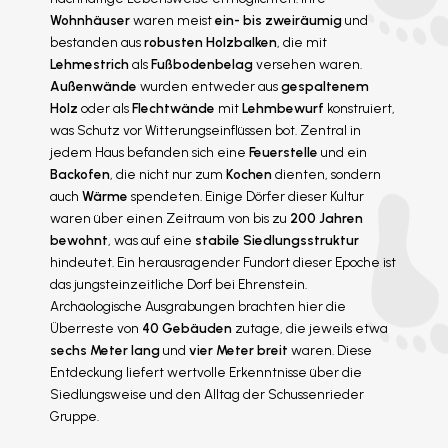
Wohnhäuser
waren meist
ein- bis zweiräumig
und
bestanden aus
robusten Holzbalken
, die mit
Lehmestrich
als
Fußbodenbelag
versehen waren.
Außenwände
wurden entweder aus
gespaltenem
Holz
oder als
Flechtwände
mit
Lehmbewurf
konstruiert,
was Schutz vor Witterungseinflüssen bot. Zentral in
jedem Haus befanden sich eine
Feuerstelle
und ein
Backofen
, die nicht nur zum
Kochen
dienten, sondern
auch
Wärme
spendeten. Einige Dörfer dieser Kultur
waren über einen Zeitraum von bis zu
200 Jahren
bewohnt
, was auf eine
stabile Siedlungsstruktur
hindeutet. Ein herausragender Fundort dieser Epoche ist
das jungsteinzeitliche Dorf bei Ehrenstein.
Archäologische Ausgrabungen brachten hier die
Überreste von
40 Gebäuden
zutage, die jeweils etwa
sechs Meter lang
und
vier Meter breit
waren. Diese
Entdeckung liefert wertvolle Erkenntnisse über die
Siedlungsweise und den Alltag der Schussenrieder
Gruppe.