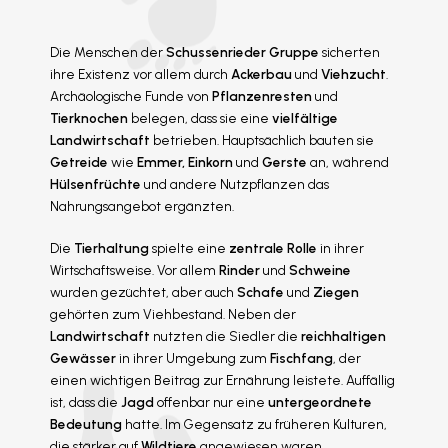
Die Menschen der
Schussenrieder Gruppe
sicherten
ihre Existenz vor allem durch
Ackerbau
und
Viehzucht
.
Archäologische Funde von
Pflanzenresten
und
Tierknochen
belegen, dass sie eine
vielfältige
Landwirtschaft
betrieben. Hauptsächlich bauten sie
Getreide
wie
Emmer, Einkorn
und
Gerste
an, während
Hülsenfrüchte
und andere Nutzpflanzen das
Nahrungsangebot ergänzten.
Die
Tierhaltung
spielte eine
zentrale Rolle
in ihrer
Wirtschaftsweise. Vor allem
Rinder
und
Schweine
wurden gezüchtet, aber auch
Schafe
und
Ziegen
gehörten zum Viehbestand. Neben der
Landwirtschaft
nutzten die Siedler die
reichhaltigen
Gewässer
in ihrer Umgebung zum
Fischfang
, der
einen wichtigen Beitrag zur Ernährung leistete. Auffällig
ist, dass die
Jagd
offenbar nur eine
untergeordnete
Bedeutung
hatte. Im Gegensatz zu früheren Kulturen,
die stärker auf
Wildtiere
angewiesen waren,