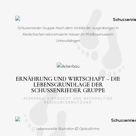
Schussenrieder Gruppe-Nach dem Vorbild der Ausgrabungen in
Riedschachen rekonstruierte Häuser im Pfahlbaumuseum
Unteruhldingen
ERNÄHRUNG UND WIRTSCHAFT – DIE
LEBENSGRUNDLAGE DER
SCHUSSENRIEDER GRUPPE
ACKERBAU, VIEHZUCHT UND NACHHALTIGE
RESSOURCENNUTZUNG
Lebensweiße Illustration © OpticalArtInc