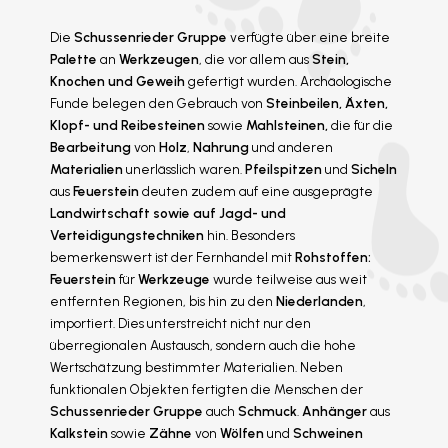
Die
Schussenrieder Gruppe
verfügte über eine breite
Palette
an
Werkzeugen
, die vor allem aus
Stein,
Knochen und Geweih
gefertigt wurden. Archäologische
Funde belegen den Gebrauch von
Steinbeilen, Äxten,
Klopf- und Reibesteinen
sowie
Mahlsteinen,
die für die
Bearbeitung
von
Holz
,
Nahrung
und anderen
Materialien
unerlässlich waren.
Pfeilspitzen
und
Sicheln
aus
Feuerstein
deuten zudem auf eine ausgeprägte
Landwirtschaft sowie auf Jagd- und
Verteidigungstechniken
hin. Besonders
bemerkenswert ist der Fernhandel mit
Rohstoffen:
Feuerstein
für
Werkzeuge
wurde teilweise aus weit
entfernten Regionen, bis hin zu den
Niederlanden
,
importiert. Dies unterstreicht nicht nur den
überregionalen Austausch, sondern auch die hohe
Wertschätzung bestimmter Materialien. Neben
funktionalen Objekten fertigten die Menschen der
Schussenrieder Gruppe
auch
Schmuck
.
Anhänger
aus
Kalkstein
sowie
Zähne
von
Wölfen
und
Schweinen