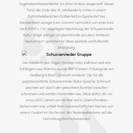
"LegendäreMeisterWerke" im Alten Schloss ausgestellt. Dieser
Fund, der Ende des 19. Jahrhunderts mitten in einem
frühmittelalterlichen Gräberfeld im Egartenhof bei
Sachsenheim zutage kam, stammt vermutlich von einer kurz
nach 4000 v. Chr. angelegten Bestattung der Schussenrieder
Kultur. Einige wenige Vergleichsfunde aus dem Mittleren
Neckarraum sprechen für diese zeitliche und kulturelle
Einordnung.
Die Halskette aus Gagat (fossiles Holz), Kalkstein und drei
Anhängern aus Marmor wurde 1887 in einem Frauengrab am
Seelberg in Bad Cannstatt entdeckt. Der für die
jungsteinzeitliche Schussenrieder Kultur typische Schmuck
zeichnet sich durch den gekonnten Kontrast zwischen
schwarzen und weißen Materialien aus. Diese Kultur, die vor
etwa 6000 Jahren am Neckar und in Oberschwaben
beheimatet war, erhielt ihren wissenschaftlichen Namen von
einem Fundort im Hochmoor des Federseebeckens auf der
Gemarkung Bad Schussenried.