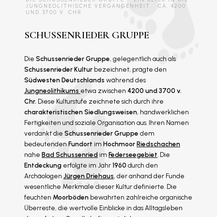
JUNGNEOLITHISCHE VERGANGENHEIT... CA. 4200
UND 3700 V. CHR.
SCHUSSENRIEDER GRUPPE
Die
Schussenrieder Gruppe
, gelegentlich auch als
Schussenrieder Kultur
bezeichnet, prägte den
Südwesten Deutschlands
während des
Jungneolithikums
etwa zwischen
4200 und 3700 v.
Chr.
Diese Kulturstufe zeichnete sich durch ihre
charakteristischen Siedlungsweisen
, handwerklichen
Fertigkeiten und soziale Organisation aus. Ihren Namen
verdankt die
Schussenrieder Gruppe
dem
bedeutenden
Fundort
im
Hochmoor
Riedschachen
nahe
Bad Schussenried
im
Federseegebiet
. Die
Entdeckung
erfolgte im Jahr
1960
durch den
Archäologen
Jürgen Driehaus
, der anhand der Funde
wesentliche Merkmale dieser Kultur definierte. Die
feuchten
Moorböden
bewahrten zahlreiche organische
Überreste, die wertvolle Einblicke in das Alltagsleben