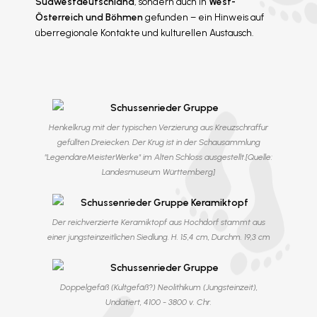
Südwestdeutschland
, sondern auch in
West-
Österreich und Böhmen
gefunden – ein Hinweis auf
überregionale Kontakte und kulturellen Austausch.
Henkelkrug mit der typischen Verzierung aus Kreuzschraffur
gefüllten Dreiecken. Der Krug ist in der Schausammlung
"LegendäreMeisterWerke" im Alten Schloss ausgestellt.[Quelle:
Landesmuseum Württemberg]
Der reichverzierte Keramiktopf aus Hochdorf stammt aus
einer jungsteinzeitlichen Siedlung. H. 15,4 cm, Durchm. 19,3 cm
Doppelgefäß (Kultgefäß?) Neolithikum (Jungsteinzeit),
Undatiert, 4100 - 3800 v. Chr.