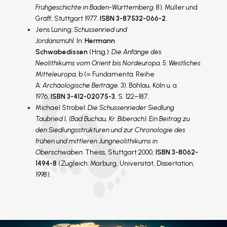
Frühgeschichte in Baden-Württemberg.
8). Müller und
Gräff, Stuttgart 1977,
ISBN 3-87532-066-2
.
Jens Lüning:
Schussenried und
Jordansmühl.
In:
Hermann
Schwabedissen
(Hrsg.):
Die Anfänge des
Neolithikums vom Orient bis Nordeuropa.
5:
Westliches
Mitteleuropa.
b (= Fundamenta. Reihe
A:
Archäologische Beiträge.
3). Böhlau, Köln u. a.
1976,
ISBN 3-412-02075-3
, S. 122–187.
Michael Strobel:
Die Schussenrieder Siedlung
Taubried I, (Bad Buchau, Kr. Biberach). Ein Beitrag zu
den Siedlungsstrukturen und zur Chronologie des
frühen und mittleren Jungneolithikums in
Oberschwaben.
Theiss, Stuttgart 2000,
ISBN 3-8062-
1494-8
(Zugleich: Marburg, Universität, Dissertation,
1998).