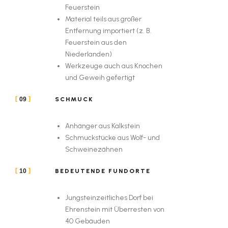
Feuerstein
Material teils aus großer
Entfernung importiert (z. B.
Feuerstein aus den
Niederlanden)
Werkzeuge auch aus Knochen
und Geweih gefertigt
SCHMUCK
09
Anhänger aus Kalkstein
Schmuckstücke aus Wolf- und
Schweinezähnen
BEDEUTENDE FUNDORTE
10
Jungsteinzeitliches Dorf bei
Ehrenstein mit Überresten von
40 Gebäuden