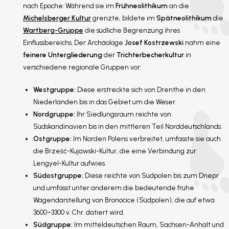
nach Epoche: Während sie im
Frühneolithikum
an die
Michelsberger Kultur
grenzte, bildete im
Spätneolithikum
die
Wartberg-Gruppe
die südliche Begrenzung ihres
Einflussbereichs. Der Archäologe
Josef Kostrzewski
nahm eine
feinere Untergliederung
der
Trichterbecherkultur
in
verschiedene regionale Gruppen vor:
Westgruppe:
Diese erstreckte sich von Drenthe in den
Niederlanden bis in das Gebiet um die Weser.
Nordgruppe:
Ihr Siedlungsraum reichte von
Südskandinavien bis in den mittleren Teil Norddeutschlands.
Ostgruppe:
Im Norden Polens verbreitet, umfasste sie auch
die Brześć-Kujawski-Kultur, die eine Verbindung zur
Lengyel-Kultur aufwies.
Südostgruppe:
Diese reichte von Südpolen bis zum Dnepr
und umfasst unter anderem die bedeutende frühe
Wagendarstellung von Bronocice (Südpolen), die auf etwa
3600–3300 v. Chr. datiert wird.
Südgruppe:
Im mitteldeutschen Raum, Sachsen-Anhalt und