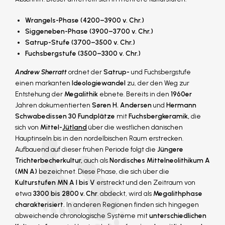
Wrangels-Phase (4200–3900 v. Chr.)
Siggeneben-Phase (3900–3700 v. Chr.)
Satrup-Stufe (3700–3500 v. Chr.)
Fuchsbergstufe (3500–3300 v. Chr.)
Andrew Sherratt
ordnet der
Satrup-
und Fuchsbergstufe
einen markanten
Ideologiewandel
zu, der den Weg zur
Entstehung der
Megalithik
ebnete. Bereits in den
1960er
Jahren dokumentierten
Søren H. Andersen
und
Hermann
Schwabedissen
30 Fundplätze
mit
Fuchsbergkeramik,
die
sich von
Mittel-
Jütland
über die westlichen dänischen
Hauptinseln bis in den nordelbischen Raum erstrecken.
Aufbauend auf dieser frühen Periode folgt die
Jüngere
Trichterbecherkultur,
auch als
Nordisches Mittelneolithikum A
(MN A)
bezeichnet. Diese Phase, die sich über die
Kulturstufen
MN A I bis V
erstreckt und den Zeitraum von
etwa
3300 bis 2800 v. Chr
. abdeckt, wird als
Megalithphase
charakterisiert.
In anderen Regionen finden sich hingegen
abweichende chronologische Systeme mit
unterschiedlichen