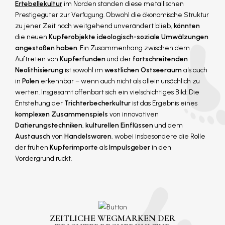
Ertebøllekultur
im Norden standen diese metallischen
Prestigegüter zur Verfügung. Obwohl die ökonomische Struktur
zu jener Zeit noch weitgehend unverändert blieb,
könnten
die neuen
Kupferobjekte ideologisch-soziale Umwälzungen
angestoßen haben
. Ein Zusammenhang zwischen dem
Auftreten von
Kupferfunden
und der
fortschreitenden
Neolithisierung
ist sowohl im
westlichen Ostseeraum
als auch
in
Polen
erkennbar – wenn auch nicht als allein ursächlich zu
werten. Insgesamt offenbart sich ein vielschichtiges Bild: Die
Entstehung der
Trichterbecherkultur
ist das Ergebnis eines
komplexen Zusammenspiels
von innovativen
Datierungstechniken
,
kulturellen Einflüssen
und dem
Austausch
von
Handelswaren
, wobei insbesondere die Rolle
der frühen
Kupferimporte
als
Impulsgeber
in den
Vordergrund rückt.
ZEITLICHE WEGMARKEN DER