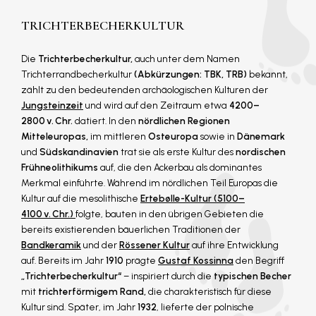
TRICHTERBECHERKULTUR
Die
Trichterbecherkultur,
auch unter dem Namen
Trichterrandbecherkultur
(Abkürzungen: TBK, TRB)
bekannt,
zählt zu den bedeutenden archäologischen Kulturen der
Jungsteinzeit
und wird auf den Zeitraum etwa
4200–
2800 v. Chr.
datiert. In den
nördlichen Regionen
Mitteleuropas,
im mittleren
Osteuropa
sowie in
Dänemark
und
Südskandinavien
trat sie als erste Kultur des
nordischen
Frühneolithikums
auf, die den Ackerbau als dominantes
Merkmal einführte. Während im nördlichen Teil Europas die
Kultur auf die mesolithische
Ertebølle-Kultur (5100–
4100 v. Chr.)
folgte, bauten in den übrigen Gebieten die
bereits existierenden bäuerlichen Traditionen der
Bandkeramik
und der
Rössener Kultur
auf ihre Entwicklung
auf. Bereits im Jahr
1910
prägte
Gustaf Kossinna
den Begriff
„Trichterbecherkultur“
– inspiriert durch die
typischen Becher
mit
trichterförmigem Rand,
die charakteristisch für diese
Kultur sind. Später, im Jahr
1932
, lieferte der polnische