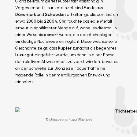
Glanzzeitraum geriet Kupfer fast vollständig in
Vergessenheit – nur vereinzelt sind Funde aus
Dänemark
und
Schweden
erhalten geblieben. Erst um
etwa
2300 bis 2200 v. Chr.
tauchte das edle Metall
erneut in signifikanter Menge auf, wobei es diesmal in
einer Weise
deponiert
wurde, die den Archäologen
eindeutige Nachweise ermöglicht. Diese wechselvolle
Geschichte zeigt, dass
Kupfer
zunächst als begehrtes
Luxusgut
eingeführt wurde, um dann in einer Phase
der relativen Abwesenheit zu verschwinden, bevor es
an der Schwelle zur Bronzezeit dauerhaft eine
tragende Rolle in der metallurgischen Entwicklung
einnahm.
Trichterbecherkultur Flachbeil