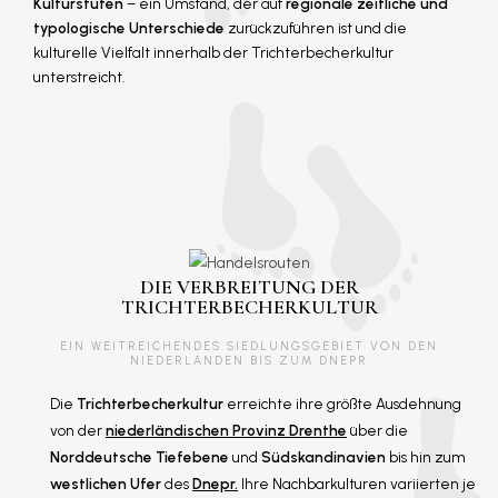
Kulturstufen
– ein Umstand, der auf
regionale zeitliche und
typologische Unterschiede
zurückzuführen ist und die
kulturelle Vielfalt innerhalb der Trichterbecherkultur
unterstreicht.
DIE VERBREITUNG DER
TRICHTERBECHERKULTUR
EIN WEITREICHENDES SIEDLUNGSGEBIET VON DEN
NIEDERLANDEN BIS ZUM DNEPR
Die
Trichterbecherkultur
erreichte ihre größte Ausdehnung
von der
niederländischen Provinz
Drenthe
über die
Norddeutsche Tiefebene
und
Südskandinavien
bis hin zum
westlichen Ufer
des
Dnepr.
Ihre Nachbarkulturen variierten je