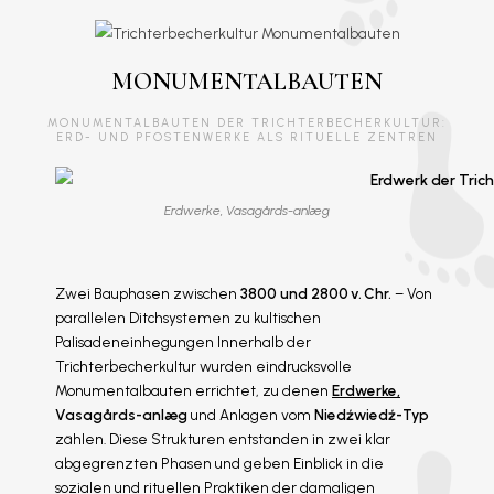
MONUMENTALBAUTEN
MONUMENTALBAUTEN DER TRICHTERBECHERKULTUR:
ERD- UND PFOSTENWERKE ALS RITUELLE ZENTREN
Erdwerke, Vasagårds-anlæg
Zwei Bauphasen zwischen
3800 und 2800 v. Chr.
– Von
parallelen Ditchsystemen zu kultischen
Palisadeneinhegungen Innerhalb der
Trichterbecherkultur wurden eindrucksvolle
Monumentalbauten errichtet, zu denen
Erdwerke,
Vasagårds-anlæg
und Anlagen vom
Niedźwiedź-Typ
zählen. Diese Strukturen entstanden in zwei klar
abgegrenzten Phasen und geben Einblick in die
sozialen und rituellen Praktiken der damaligen