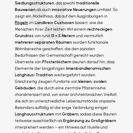
Siedlungsstrukturen,
das sowohl
traditionelle
Bauweisen
als auch
innovative Neuerungen
umfasst. So
zeigt ein Modellhaus, das auf den Ausgrabungen in
Flögeln
im
Landkreis Cuxhaven
basiert, wie die
Menschen ihrer Zeit lebten: Mit einem
rechteckigen
Grundriss
von rund
13 × 5 Metern
und vermutlich
mehreren separaten Räumen
wurden funktionale
Wohnbereiche geschaffen, die den sozialen
Bedürfnissen der Gemeinschaft gerecht wurden.
Überreste von
Pfostenlöchern
deuten darauf hin, dass
Elemente der langjährigen
linienbandkeramischen
Langhaus-Tradition
weitergeführt wurden.
Gleichzeitig zeugen Fundorte von
kleinen, ovalen
Gebäuden
, die durch eine zentrale Pfostenreihe
charakterisiert sind, von einer architektonischen Vielfalt,
die sich an unterschiedliche Lebensumstände anpasste.
Besonders auffällig ist die enge Verbindung einiger
Langhausstrukturen
mit
Gräbern,
sodass diese Bauten
teilweise ausschließlich als
Ergänzung zu Großgräbern
interpretiert werden – ein Hinweis auf rituelle und