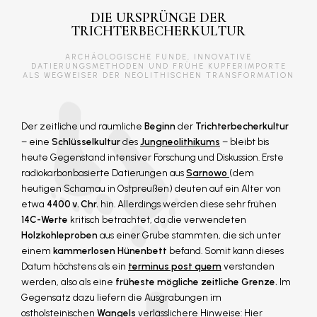
DIE URSPRÜNGE DER
TRICHTERBECHERKULTUR
ARCHÄOLOGISCHE FUNDE, INNOVATIVE
DATIERUNGSMETHODEN UND FRÜHE KUPFERIMPORTE
ALS WEGWEISER DER NEOLITHISCHEN TRANSFORMATION
Der zeitliche und räumliche
Beginn
der
Trichterbecherkultur
– eine
Schlüsselkultur
des
Jungneolithikums
– bleibt bis
heute Gegenstand intensiver Forschung und Diskussion. Erste
radiokarbonbasierte Datierungen aus
Sarnowo
(dem
heutigen Schamau in Ostpreußen) deuten auf ein Alter von
etwa
4400 v. Chr.
hin. Allerdings werden diese sehr frühen
14C-Werte
kritisch betrachtet, da die verwendeten
Holzkohleproben
aus einer Grube stammten, die sich unter
einem
kammerlosen Hünenbett
befand. Somit kann dieses
Datum höchstens als ein
terminus post quem
verstanden
werden, also als eine
früheste mögliche zeitliche Grenze.
Im
Gegensatz dazu liefern die Ausgrabungen im
ostholsteinischen
Wangels
verlässlichere Hinweise: Hier