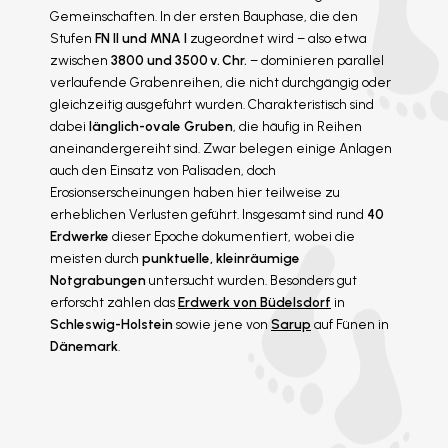
Gemeinschaften. In der ersten Bauphase, die den
Stufen
FN II und MNA I
zugeordnet wird – also etwa
zwischen
3800 und 3500 v. Chr.
– dominieren parallel
verlaufende Grabenreihen, die nicht durchgängig oder
gleichzeitig ausgeführt wurden. Charakteristisch sind
dabei
länglich-ovale Gruben
, die häufig in Reihen
aneinandergereiht sind. Zwar belegen einige Anlagen
auch den Einsatz von Palisaden, doch
Erosionserscheinungen haben hier teilweise zu
erheblichen Verlusten geführt. Insgesamt sind rund
40
Erdwerke
dieser Epoche dokumentiert, wobei die
meisten durch
punktuelle, kleinräumige
Notgrabungen
untersucht wurden. Besonders gut
erforscht zählen das
Erdwerk von Büdelsdorf
in
Schleswig-Holstein
sowie jene von
Sarup
auf Fünen in
Dänemark
.