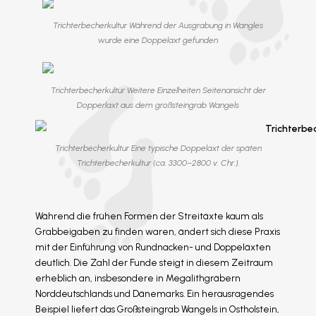
Trichterbecherkultur Während der Ausgrabung in Wangles
wurde eine Doppelaxt gefunden
Trichterbecherkultur Weitere Einzelheiten Seitenansicht der
Dopperlaxt aus dem großsteingrab Wangels
Trichterbecherkultur Eine typische Doppelaxt der späten
Trichterbecherkultur (ca. 3300–2800 v. Chr.).
Während die frühen Formen der Streitäxte kaum als
Grabbeigaben zu finden waren, ändert sich diese Praxis
mit der Einführung von Rundnacken- und Doppeläxten
deutlich. Die Zahl der Funde steigt in diesem Zeitraum
erheblich an, insbesondere in Megalithgräbern
Norddeutschlands und Dänemarks. Ein herausragendes
Beispiel liefert das Großsteingrab Wangels in Ostholstein,