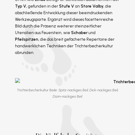
Typ V,
gefunden in der
Stufe V
an
Store Valby
, die
abschließende Entwicklung dieser beeindruckenden
Werkzeugsparte. Ergänzt wird dieses facettenreiche
Bild durch die Präsenz weiterer steinzeitlicher
Utensilien aus Feuerstein, wie
Schaber
und
Pfeilspitzen,
die das breit gefächerte Repertoire der
handwerklichen Techniken der Trichterbecherkultur
abrunden.
Trichterbecherkultur Beile: Spitz-nackiges Beil, Dick-nackiges Beil,
Dünn-nackiges Beil