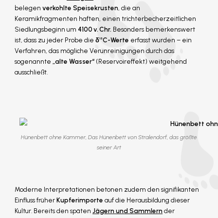
belegen
verkohlte Speisekrusten
, die an
Keramikfragmenten haften, einen trichterbecherzeitlichen
Siedlungsbeginn um
4100 v. Chr.
Besonders bemerkenswert
ist, dass zu jeder Probe die
δ¹³C-Werte
erfasst wurden – ein
Verfahren, das mögliche Verunreinigungen durch das
sogenannte
„alte Wasser“
(Reservoireffekt) weitgehend
ausschließt.
Hünenbett ohne Kammer, Das Hünenbett von Stralendorf, das größte
seiner Art
Moderne Interpretationen betonen zudem den signifikanten
Einfluss früher
Kupferimporte
auf die Herausbildung dieser
Kultur. Bereits den späten
Jägern und Sammlern
der