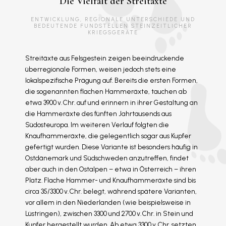
Die Vielfalt der Streitäxte
ENTWICKLUNG, REGIONALE UNTERSCHIEDE UND
BEDEUTENDE FUNDSTELLEN STEINZEITLICHER
KRIEGSGERÄTE
Streitäxte aus Felsgestein zeigen beeindruckende
überregionale Formen, weisen jedoch stets eine
lokalspezifische Prägung auf. Bereits die ersten Formen,
die sogenannten flachen Hammeräxte, tauchen ab
etwa 3900 v. Chr. auf und erinnern in ihrer Gestaltung an
die Hammeräxte des fünften Jahrtausends aus
Südosteuropa. Im weiteren Verlauf folgten die
Knaufhammeräxte, die gelegentlich sogar aus Kupfer
gefertigt wurden. Diese Variante ist besonders häufig in
Ostdänemark und Südschweden anzutreffen, findet
aber auch in den Ostalpen – etwa in Österreich – ihren
Platz. Flache Hammer- und Knaufhammeräxte sind bis
circa 35/3300 v. Chr. belegt, während spätere Varianten,
vor allem in den Niederlanden (wie beispielsweise in
Lüstringen), zwischen 3300 und 2700 v. Chr. in Stein und
Kupfer hergestellt wurden. Ab etwa 3300 v. Chr. setzten