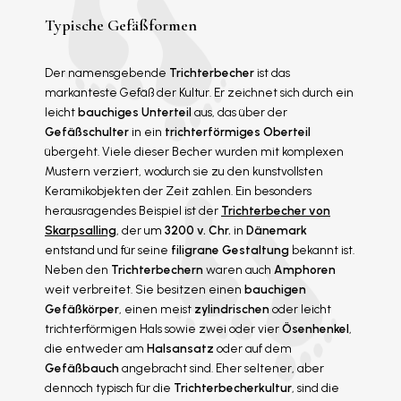
Typische Gefäßformen
Der namensgebende
Trichterbecher
ist das
markanteste Gefäß der Kultur. Er zeichnet sich durch ein
leicht
bauchiges Unterteil
aus, das über der
Gefäßschulter
in ein
trichterförmiges Oberteil
übergeht. Viele dieser Becher wurden mit komplexen
Mustern verziert, wodurch sie zu den kunstvollsten
Keramikobjekten der Zeit zählen. Ein besonders
herausragendes Beispiel ist der
Trichterbecher von
Skarpsalling
, der um
3200 v. Chr.
in
Dänemark
entstand und für seine
filigrane Gestaltung
bekannt ist.
Neben den
Trichterbechern
waren auch
Amphoren
weit verbreitet. Sie besitzen einen
bauchigen
Gefäßkörper
, einen meist
zylindrischen
oder leicht
trichterförmigen Hals sowie zwei oder vier
Ösenhenkel
,
die entweder am
Halsansatz
oder auf dem
Gefäßbauch
angebracht sind. Eher seltener, aber
dennoch typisch für die
Trichterbecherkultur
, sind die