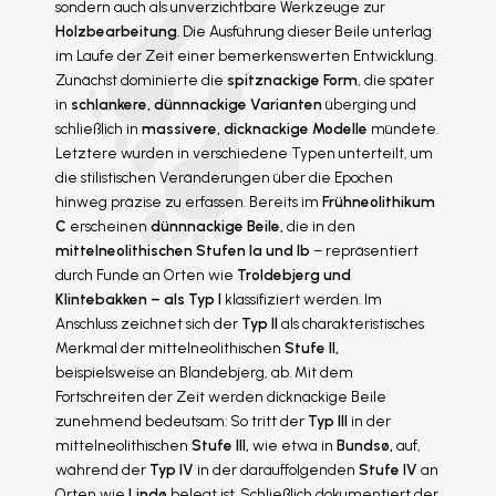
sondern auch als unverzichtbare Werkzeuge zur
Holzbearbeitung
. Die Ausführung dieser Beile unterlag
im Laufe der Zeit einer bemerkenswerten Entwicklung.
Zunächst dominierte die
spitznackige Form
, die später
in
schlankere, dünnnackige Varianten
überging und
schließlich in
massivere, dicknackige Modelle
mündete.
Letztere wurden in verschiedene Typen unterteilt, um
die stilistischen Veränderungen über die Epochen
hinweg präzise zu erfassen. Bereits im
Frühneolithikum
C
erscheinen
dünnnackige Beile,
die in den
mittelneolithischen Stufen Ia und Ib
– repräsentiert
durch Funde an Orten wie
Troldebjerg und
Klintebakken – als Typ I
klassifiziert werden. Im
Anschluss zeichnet sich der
Typ II
als charakteristisches
Merkmal der mittelneolithischen
Stufe II,
beispielsweise an Blandebjerg, ab. Mit dem
Fortschreiten der Zeit werden dicknackige Beile
zunehmend bedeutsam: So tritt der
Typ III
in der
mittelneolithischen
Stufe III,
wie etwa in
Bundsø,
auf,
während der
Typ IV
in der darauffolgenden
Stufe IV
an
Orten wie
Lindø
belegt ist. Schließlich dokumentiert der