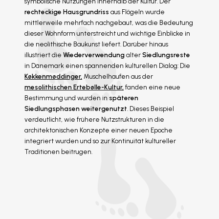
symbolische Nutzungen innerhalb der Kultur. Der
rechteckige Hausgrundriss
aus Flögeln wurde
mittlerweile mehrfach nachgebaut, was die Bedeutung
dieser Wohnform unterstreicht und wichtige Einblicke in
die neolithische Baukunst liefert. Darüber hinaus
illustriert die
Wiederverwendung
alter
Siedlungsreste
in Dänemark einen spannenden kulturellen Dialog: Die
Køkkenmøddinger,
Muschelhaufen aus der
mesolithischen Ertebølle-Kultur,
fanden eine neue
Bestimmung und wurden in
späteren
Siedlungsphasen weitergenutzt
. Dieses Beispiel
verdeutlicht, wie frühere Nutzstrukturen in die
architektonischen Konzepte einer neuen Epoche
integriert wurden und so zur Kontinuität kultureller
Traditionen beitrugen.