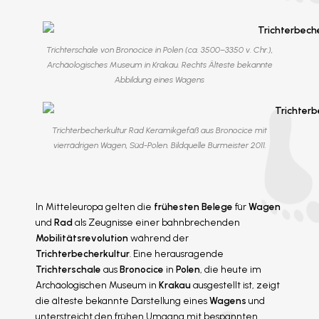
Trichterschale von Bronocice in Polen (ca. 3500–3350 v. Chr.),
Archäologisches Museum in Krakau. Rechts Älteste bekannte
Abbildung eines Wagens
Trichterbecherkultur Rad Keramikgefäß aus Bronocice mit
vierrädrigen Wagen, Süd-Polen. Bildquelle Burmeister 2011.
In Mitteleuropa gelten die
frühesten Belege
für
Wagen
und
Rad
als Zeugnisse einer bahnbrechenden
Mobilitätsrevolution
während der
Trichterbecherkultur
. Eine herausragende
Trichterschale
aus
Bronocice
in
Polen
, die heute im
Archäologischen Museum in
Krakau
ausgestellt ist, zeigt
die älteste bekannte Darstellung eines
Wagens
und
unterstreicht den frühen Umgang mit bespannten