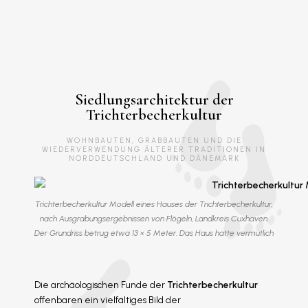
Siedlungsarchitektur der
Trichterbecherkultur
WOHNBAUTEN, GRABBAUTEN UND DIE
WIEDERVERWENDUNG ÄLTERER TRADITIONEN IN
NORDDEUTSCHLAND UND DÄNEMARK
Trichterbecherkultur Modell eines Hauses der Trichterbecherkultur,
nach Ausgrabungsergebnissen von Flögeln, Landkreis Cuxhaven.
Der Grundriss betrug etwa 13 × 5 Meter. Das Haus hatte vermutlich
Die archäologischen Funde der
Trichterbecherkultur
offenbaren ein vielfältiges Bild der