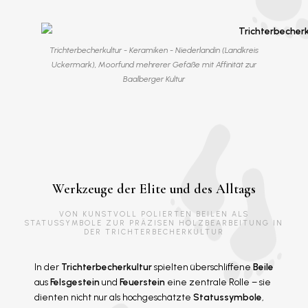
Trichterbecherkultur - Keramiken - Niederlandin (Landkreis
Uckermark), Moorfund mehrerer Gefäße mit Affinität zur
Baalberger Kultur
Werkzeuge der Elite und des Alltags
VON KUNSTVOLL POLIERTEN BEILEN ALS
STATUSSYMBOLE ZUR PRÄZISEN HOLZBEARBEITUNG IN
DER TRICHTERBECHERKULTUR
In der
Trichterbecherkultur
spielten überschliffene
Beile
aus
Felsgestein
und
Feuerstein
eine zentrale Rolle – sie
dienten nicht nur als hochgeschätzte
Statussymbole
,