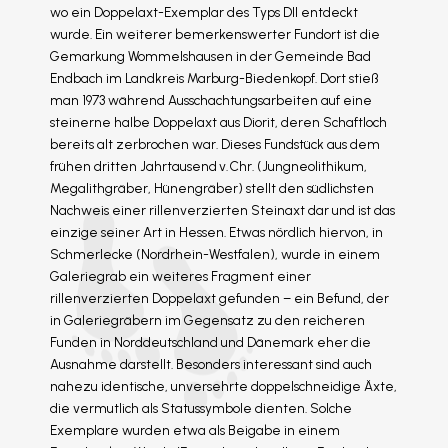
wo ein Doppelaxt-Exemplar des Typs DII entdeckt
wurde. Ein weiterer bemerkenswerter Fundort ist die
Gemarkung Wommelshausen in der Gemeinde Bad
Endbach im Landkreis Marburg-Biedenkopf. Dort stieß
man 1973 während Ausschachtungsarbeiten auf eine
steinerne halbe Doppelaxt aus Diorit, deren Schaftloch
bereits alt zerbrochen war. Dieses Fundstück aus dem
frühen dritten Jahrtausend v. Chr. (Jungneolithikum,
Megalithgräber, Hünengräber) stellt den südlichsten
Nachweis einer rillenverzierten Steinaxt dar und ist das
einzige seiner Art in Hessen. Etwas nördlich hiervon, in
Schmerlecke (Nordrhein-Westfalen), wurde in einem
Galeriegrab ein weiteres Fragment einer
rillenverzierten Doppelaxt gefunden – ein Befund, der
in Galeriegräbern im Gegensatz zu den reicheren
Funden in Norddeutschland und Dänemark eher die
Ausnahme darstellt. Besonders interessant sind auch
nahezu identische, unversehrte doppelschneidige Äxte,
die vermutlich als Statussymbole dienten. Solche
Exemplare wurden etwa als Beigabe in einem