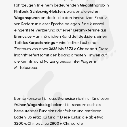
Fahrzeugen. In einem bedeutenden
Megalithgrab
in
Flintbek,
Schleswig-Holstein,
wurden die
ersten
Wagenspuren
entdeckt, die den innovativen Einsatz
von Rädern in dieser Epoche belegen. Eine kunstvoll
eingeritzte Verzierung auf einer
Keramikterrine
aus
Bronocice
– am nördlichen Rand der Beskiden, einem
Teil des
Karpatenrings
– wird indirekt auf einen
Zeitraum von etwa
3636 bis 3373 v. Chr.
datiert. Diese
Inschrift liefert somit den bislang ältesten Hinweis auf
die Kenntnis und Nutzung bespannter Wagen in
Mitteleuropa.
Bemerkenswert ist, dass
Bronocice
nicht nur für diesen
frühen Wagenbeleg
bekannt ist, sondern auch als
bedeutender Fundplatz der frühen und mittleren
Baden-Boleraz-Kultur gilt. Diese Kultur, die ab etwa
3200 v. Chr.
bis circa
2800 v. Chr.
auf die