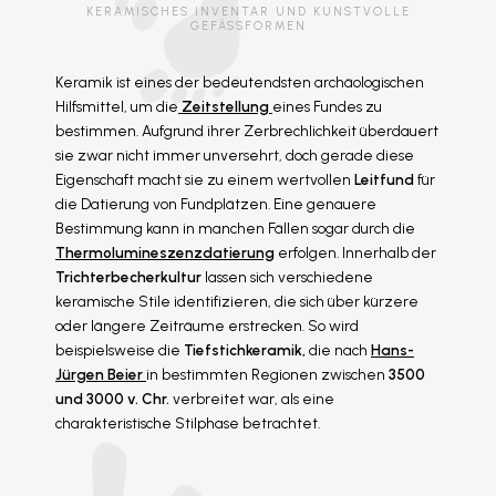
KERAMISCHES INVENTAR UND KUNSTVOLLE
GEFÄSSFORMEN
Keramik ist eines der bedeutendsten archäologischen
Hilfsmittel, um die
Zeitstellung
eines Fundes zu
bestimmen. Aufgrund ihrer Zerbrechlichkeit überdauert
sie zwar nicht immer unversehrt, doch gerade diese
Eigenschaft macht sie zu einem wertvollen
Leitfund
für
die Datierung von Fundplätzen. Eine genauere
Bestimmung kann in manchen Fällen sogar durch die
Thermolumineszenzdatierung
erfolgen. Innerhalb der
Trichterbecherkultur
lassen sich verschiedene
keramische Stile identifizieren, die sich über kürzere
oder längere Zeiträume erstrecken. So wird
beispielsweise die
Tiefstichkeramik,
die nach
Hans-
Jürgen Beier
in bestimmten Regionen zwischen
3500
und 3000 v. Chr.
verbreitet war, als eine
charakteristische Stilphase betrachtet.