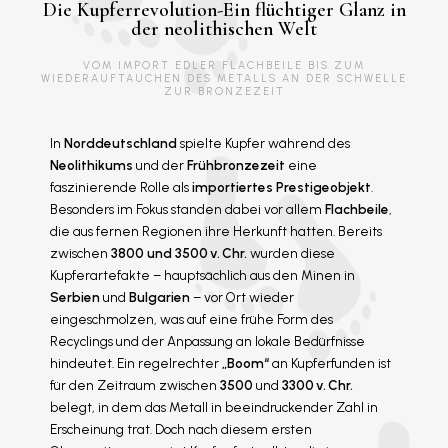
Die Kupferrevolution-Ein flüchtiger Glanz in
der neolithischen Welt
VOM IMPORT EDLER FLACHBEILE BIS ZUM
WIEDERAUFTAUCHEN DES METALLS AN DER SCHWELLE
ZUR BRONZEZEIT
In
Norddeutschland
spielte Kupfer während des
Neolithikums
und der
Frühbronzezeit
eine
faszinierende Rolle als
importiertes Prestigeobjekt
.
Besonders im Fokus standen dabei vor allem
Flachbeile
,
die aus fernen Regionen ihre Herkunft hatten. Bereits
zwischen
3800 und 3500 v. Chr.
wurden diese
Kupferartefakte – hauptsächlich aus den Minen in
Serbien
und
Bulgarien
– vor Ort wieder
eingeschmolzen, was auf eine frühe Form des
Recyclings und der Anpassung an lokale Bedürfnisse
hindeutet. Ein regelrechter
„Boom“
an Kupferfunden ist
für den Zeitraum zwischen
3500
und
3300 v. Chr.
belegt, in dem das Metall in beeindruckender Zahl in
Erscheinung trat. Doch nach diesem ersten