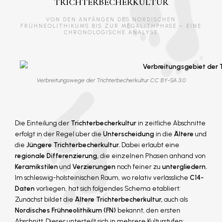
TRICHTERBECHERKULTUR
VON DEN ANFÄNGEN DES NORDISCHEN
FRÜHNEOLITHIKUMS BIS ZUR MEGALITHPHASE – EINE
CHRONOLOGISCHE ANALYSE
Verbreitungswege der Trichterbecherkultur CC BY-SA 3.0
Die Einteilung der
Trichterbecherkultur
in zeitliche Abschnitte
erfolgt in der Regel über die
Unterscheidung
in die
Ältere
und
die
Jüngere Trichterbecherkultur.
Dabei erlaubt eine
regionale Differenzierung,
die einzelnen Phasen anhand von
Keramikstilen
und
Verzierungen
noch feiner zu
untergliedern.
Im schleswig-holsteinischen Raum, wo relativ verlässliche
C14-
Daten
vorliegen, hat sich folgendes Schema etabliert:
Zunächst bildet die
Ältere Trichterbecherkultur,
auch als
Nordisches Frühneolithikum (FN)
bekannt, den ersten
Abschnitt. Dieser unterteilt sich in mehrere Kulturstufen: